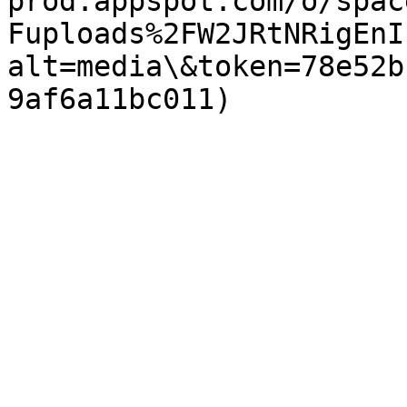
prod.appspot.com/o/spac
Fuploads%2FW2JRtNRigEnI
alt=media\&token=78e52b