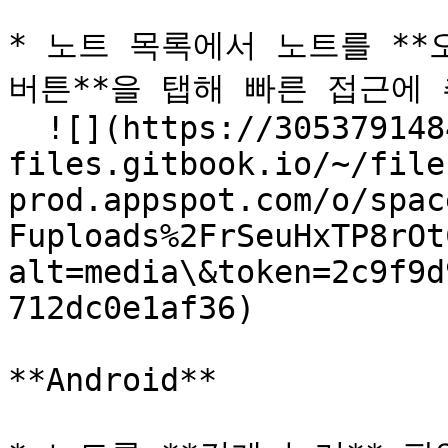
* 노트 목록에서 노트를 **
버튼**을 탭해 빠른 접근에 
  ![](https://3053791484-
files.gitbook.io/~/file
prod.appspot.com/o/spac
Fuploads%2FrSeuHxTP8rOt
alt=media\&token=2c9f9d
712dc0e1af36)

**Android**
