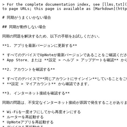
> For the complete documentation index, see [llms.txt](
to page URLs; this page is available as [Markdown](http
# 同期がうまくいかない場合

## 同期が動作しない場合

同期の問題を解決するため、以下の手順をお試しください。

**1. アプリを最新バージョンに更新する**

* すべてのデバイスでUpNoteが最新バージョンであることをご確認くださ
* App Store、または **設定 > ヘルプ > アップデートを確認**
**2. アカウントを確認する**

* すべてのデバイスで**同じアカウントにサインイン**していることを
* **設定 > マイアカウント** から確認できます。

**3. インターネット接続を確認する**

同期の問題は、不安定なインターネット接続が原因で発生することがありま
* Wi-Fiを一度オフにしてから再度オンにする

* ルーターを再起動する

* UpNoteアプリを再起動する
