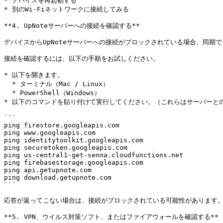
* デバイスを再起動する

* 別のWi-Fiネットワークに接続してみる

**4. UpNoteサーバーへの接続を確認する**

デバイスからUpNoteサーバーへの接続がブロックされている場合、同期で
接続を確認するには、以下の手順をお試しください。

* 以下を開きます。

  * ターミナル（Mac / Linux）

  * PowerShell（Windows）

* 以下のコマンドを貼り付けて実行してください。（これらはサーバーと
```

ping firestore.googleapis.com

ping www.googleapis.com

ping identitytoolkit.googleapis.com

ping securetoken.googleapis.com

ping us-central1-get-senna.cloudfunctions.net

ping firebasestorage.googleapis.com

ping api.getupnote.com

ping download.getupnote.com

```

応答が返ってこない場合は、接続がブロックされている可能性があります。
**5. VPN、ウイルス対策ソフト、またはファイアウォールを確認する**
