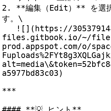
2. **編集（Edit）**
す。\

   ![](https://3053791484-
files.gitbook.io/~/file
prod.appspot.com/o/spac
Fuploads%2FYt8g3XQLGajk
alt=media\&token=52bfc8
a5977bd83c03)

***

#### **💡 ヒント**
