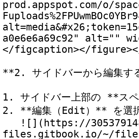
prod.appspot.com/o/spac
Fuploads%2FPUwmBOc0YBr9
alt=media&#x26;token=15
a0e6e6a69c92" alt="" wi
</figcaption></figure><
**2. サイドバーから編集する
1. サイドバー上部の **ス
2. **編集（Edit）** 
   ![](https://3053791484-
files.gitbook.io/~/file