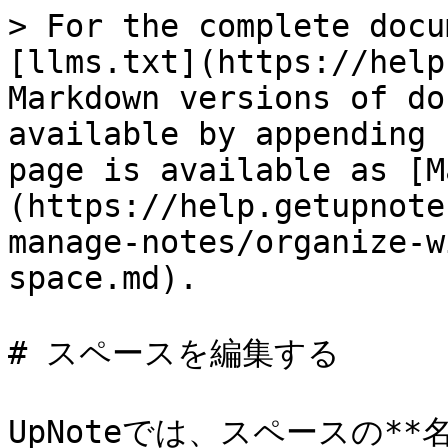
> For the complete docu
[llms.txt](https://help
Markdown versions of do
available by appending 
page is available as [M
(https://help.getupnote
manage-notes/organize-w
space.md).

# スペースを編集する

UpNoteでは、スペースの**