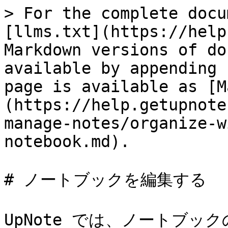
> For the complete docu
[llms.txt](https://help
Markdown versions of do
available by appending 
page is available as [M
(https://help.getupnote
manage-notes/organize-w
notebook.md).

# ノートブックを編集する

UpNote では、ノートブック