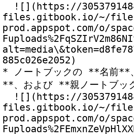
  ![](https://3053791484-
files.gitbook.io/~/file
prod.appspot.com/o/spac
Fuploads%2FqSZIrV2m86NI
alt=media\&token=d8fe78
885c026e2052)

* ノートブックの **名前**
**、および **親ノートブッ
  ![](https://3053791484-
files.gitbook.io/~/file
prod.appspot.com/o/spac
Fuploads%2FEmxnZeVpHlXX