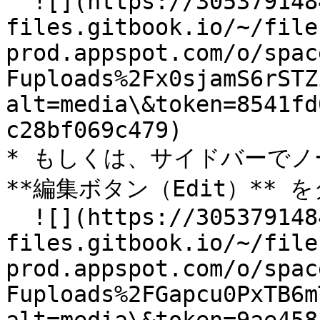
  ![](https://3053791484-
files.gitbook.io/~/file
prod.appspot.com/o/spac
Fuploads%2Fx0sjamS6rSTZ
alt=media\&token=8541fd
c28bf069c479)

* もしくは、サイドバーで
**編集ボタン（Edit）** 
  ![](https://3053791484-
files.gitbook.io/~/file
prod.appspot.com/o/spac
Fuploads%2FGapcu0PxTB6m