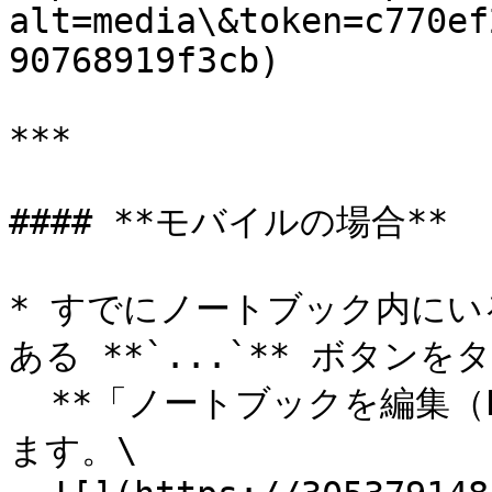
alt=media\&token=c770ef
90768919f3cb)

***

#### **モバイルの場合**

* すでにノートブック内に
ある **`...`** ボタンを
  **「ノートブックを編集（Edit Notebook）」** を選択し
ます。\
