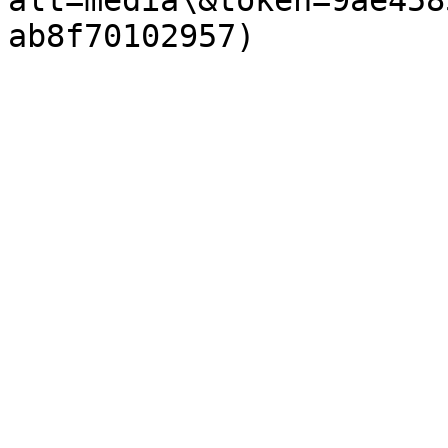
alt=media\&token=9ae458