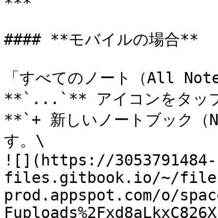
***

#### **モバイルの場合**

「すべてのノート（All No
**`...`** アイコンをタッ
**`+ 新しいノートブック（Ne
す。\

![](https://3053791484-
files.gitbook.io/~/file
prod.appspot.com/o/spac
Fuploads%2Fxd8aLkxC826X