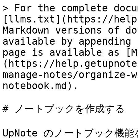
> For the complete docu
[llms.txt](https://help
Markdown versions of do
available by appending 
page is available as [M
(https://help.getupnote
manage-notes/organize-w
notebook.md).

# ノートブックを作成する

UpNote のノートブック