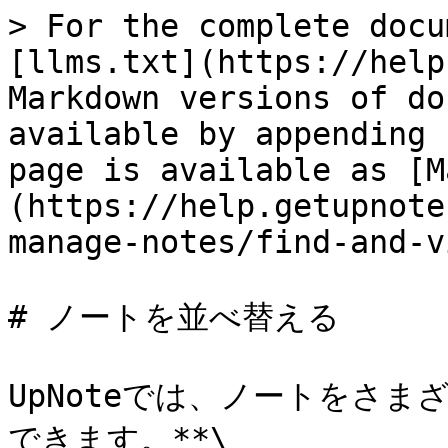
> For the complete docu
[llms.txt](https://help
Markdown versions of do
available by appending 
page is available as [M
(https://help.getupnote
manage-notes/find-and-v
# ノートを並べ替える

UpNoteでは、ノートをさま
できます。**\
