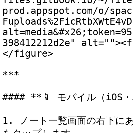
files.gitbook.io/~/file
prod.appspot.com/o/spac
Fuploads%2FicRtbXWtE4vD
alt=media&#x26;token=95
398412212d2e" alt=""><f
</figure>

***

#### **📱 モバイル（iOS・A
1. ノート一覧画面の右下にあ